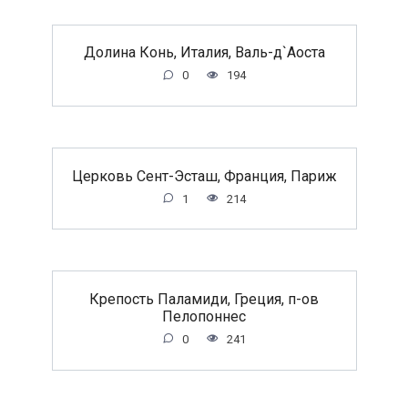
Долина Конь, Италия, Валь-д`Аоста
0
194
Церковь Сент-Эсташ, Франция, Париж
1
214
Крепость Паламиди, Греция, п-ов
Пелопоннес
0
241