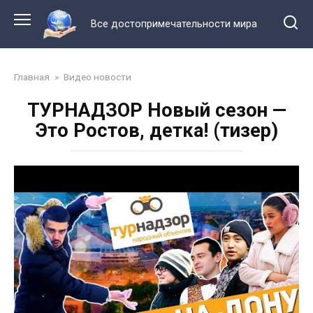
Перейти
к
Все достопримечательности мира
контенту
Главная
»
Видео новости
ТУРНАДЗОР Новый сезон —
Это Ростов, детка! (тизер)