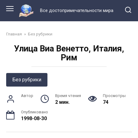
Перейти
к
Все достопримечательности мира
контенту
Главная
»
Без рубрики
Улица Виа Венетто, Италия,
Рим
Без рубрики
Автор
Время чтения
Просмотры
2 мин.
74
Опубликовано
1998-08-30