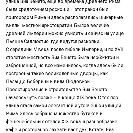
улица Виа Венето, еще во времена Древнего Рима
была средоточием роскоши – этот район был
пригородом Рима и здесь располагались шикарные
виллы местной аристократии. Былое величие
древней Империи можно увидеть и сейчас на улице
Пьяцца Саллюстио, где ведутся раскопки.
С середины V века, после гибели Империи, и по XVII
столетие местность Виа Венето была необжитой и
заброшенной, но всё изменилось, когда здесь были
построены такие великолепные дворцы, как
Палаццо Беберини и вила Людовизи.
Проектирование и строительство Виа Венето
началось чуть позже – в конце XIX века. С тех пор
улица стала самой элегантной и утончённой улицей
Рима. Здесь собрано множество бутиков и
фешенебельных отелей XIX века, а разнообразие
кафе и ресторанов захватывает дух. Кстати, Виа