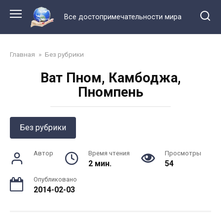
Перейти
к
Все достопримечательности мира
контенту
Главная
»
Без рубрики
Ват Пном, Камбоджа,
Пномпень
Без рубрики
Автор
Время чтения
Просмотры
2 мин.
54
Опубликовано
2014-02-03