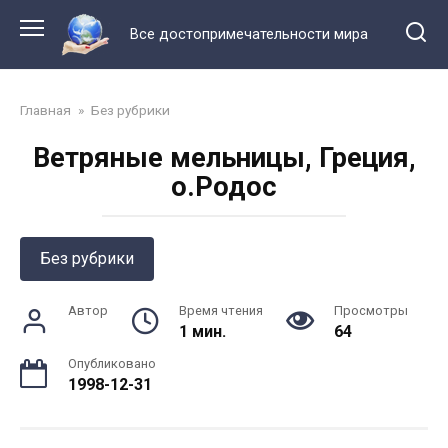
Перейти
к
Все достопримечательности мира
контенту
Главная
»
Без рубрики
Ветряные мельницы, Греция,
о.Родос
Без рубрики
Автор
Время чтения
Просмотры
1 мин.
64
Опубликовано
1998-12-31