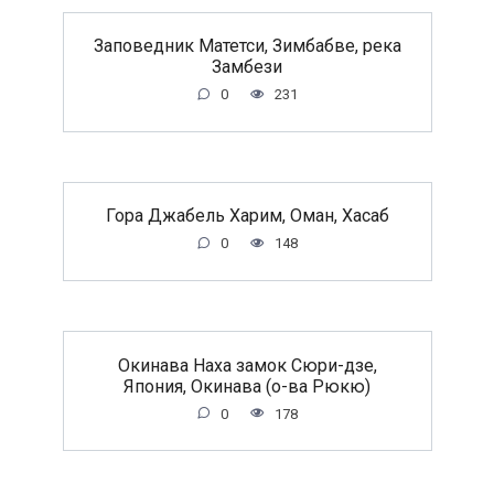
Заповедник Матетси, Зимбабве, река
Замбези
0
231
Гора Джабель Харим, Оман, Хасаб
0
148
Окинава Наха замок Сюри-дзе,
Япония, Окинава (о-ва Рюкю)
0
178