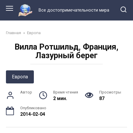
Перейти
к
Все достопримечательности мира
контенту
Главная
»
Европа
Вилла Ротшильд, Франция,
Лазурный берег
Европа
Автор
Время чтения
Просмотры
2 мин.
87
Опубликовано
2014-02-04