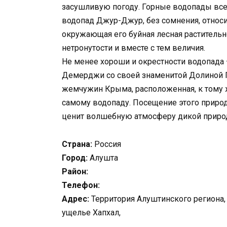
засушливую погоду. Горные водопады все
водопад Джур-Джур, без сомнения, относи
окружающая его буйная лесная раститель
нетронутости и вместе с тем величия.
Не менее хороши и окрестности водопада 
Демерджи со своей знаменитой Долиной 
жемчужин Крыма, расположенная, к тому ж
самому водопаду. Посещение этого природ
ценит волшебную атмосферу дикой приро
Страна:
Россия
Город:
Алушта
Район:
Телефон:
Адрес:
Территория Алуштинского региона, 
ущелье Хапхал,