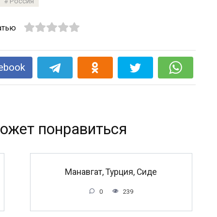
Россия
атью
ebook
ожет понравиться
Манавгат, Турция, Сиде
0
239