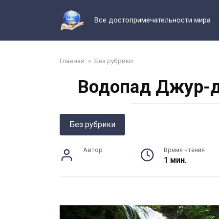
Перейти
к
Все достопримечательности мира
контенту
Главная
»
Без рубрики
Водопад Джур-д
Без рубрики
Автор
Время чтения
1 мин.