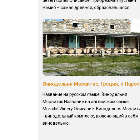
desert dunes Описание: Прибрежная пустыня
Намиб – самая древняя, образовавшаяся ...
Винодельня Мораитис, Греция, о.Парос
Название на русском языке: Винодельня
Мораитис Название на английском языке:
Moraitis Winery Описание: Винодельня Мораит
- винодельный комплекс, включающий в себя
винодельню, ...