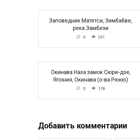
Заповедник Матетси, Зимбабве,
река Замбези
0
231
Окинава Наха замок Сюри-дзе,
Япония, Окинава (о-ва Рюкю)
0
178
Добавить комментарии