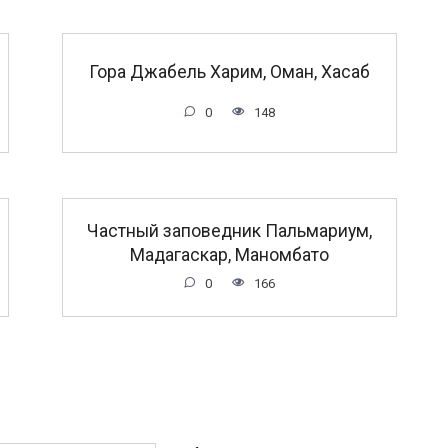
Гора Джабель Харим, Оман, Хасаб
0
148
Частный заповедник Пальмариум,
Мадагаскар, Маномбато
0
166