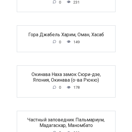
0
231
Гора Джабель Харим, Оман, Хасаб
0
149
Окинава Наха замок Сюри-дзе,
Япония, Окинава (о-ва Рюкю)
0
178
Частный заповедник Пальмариум,
Мадагаскар, Маномбато