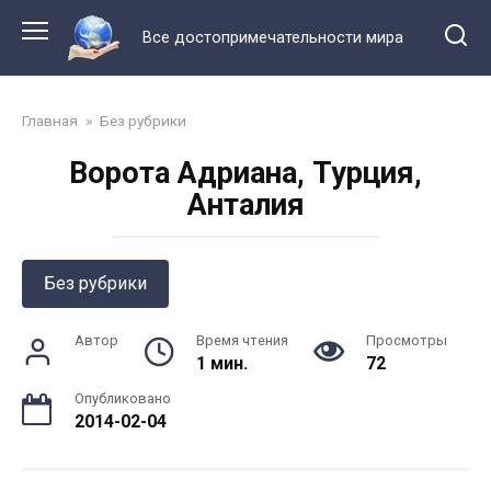
Перейти
к
Все достопримечательности мира
контенту
Главная
»
Без рубрики
Ворота Адриана, Турция,
Анталия
Без рубрики
Автор
Время чтения
Просмотры
1 мин.
72
Опубликовано
2014-02-04