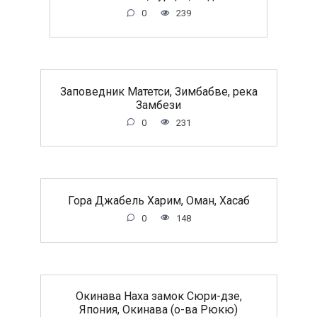
0
239
Заповедник Матетси, Зимбабве, река
Замбези
0
231
Гора Джабель Харим, Оман, Хасаб
0
148
Окинава Наха замок Сюри-дзе,
Япония, Окинава (о-ва Рюкю)