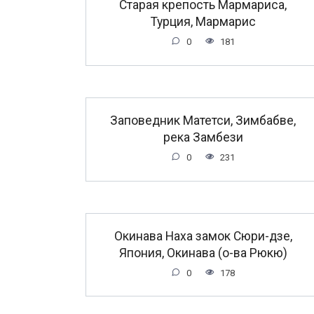
Старая крепость Мармариса,
Турция, Мармарис
0
181
Заповедник Матетси, Зимбабве,
река Замбези
0
231
Окинава Наха замок Сюри-дзе,
Япония, Окинава (о-ва Рюкю)
0
178