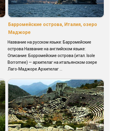
Барромейские острова, Италия, озеро
Маджоре
Название на русском языке: Барромейские
острова Название на английском языке:
Описание: Борромейские острова (итал. Isole
Borromee) — архипелаг на итальянском озере
Лаго-Маджоре.Архипелаг ...