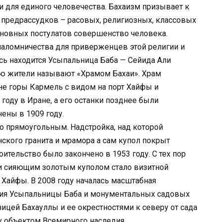
ии для единого человечества. Бахаизм призывает к
 предрассудков – расовых, религиозных, классовых
сновных постулатов совершенство человека.
паломничества для приверженцев этой религии и
есь находится Усыпальница Баба — Сейида Али
ую жители называют «Храмом Бахаи». Храм
не горы Кармель с видом на порт Хайфы и
году в Иране, а его останки позднее были
ены в 1909 году.
о прямоугольным. Надстройка, над которой
нского гранита и мрамора а сам купол покрыт
ительство было закончено в 1953 году. С тех пор
и сияющим золотым куполом стало визитной
й Хайфы. В 2008 году началась масштабная
ния Усыпальницы Баба и монументальных садовых
ицей Бахауллы и ее окрестностями к северу от сада
 объектом Всемирного наследия.