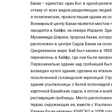
бахаи – единство: один Бог в одной религ
отказу от всех видов разделяющих людей
и политических, провозглашая одним из о
Всемирный центр Бахаи является местом 
находится в Хайфе, на севере Израиля. Зд
Мухаммада Ширази, пророка бахаи, котор
расположен в центре Садов Бахаи на скло
Средиземное море. Баб был казнен в 1850 
перенесены в Хайфу, где они были захорон
Первоначально здание над гробницей был
возведен купол здания, сделана из италья
позолоченной голландской черепицей. Стро
здание усыпальницы с белой колоннадой 
карточкой Бахайских садов, а потом и все
реставрация гробницы. Место расположе
террас, окружающих ее, вместе с Усыпальн
Ризван были названы ЮНЕСКО в 2008 году