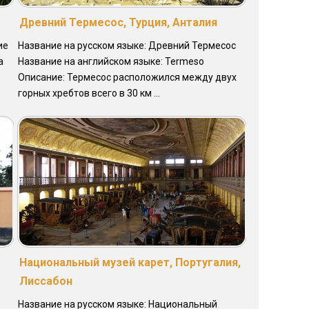
Древний Термесос, Турция, Анталия
ие
Название на русском языке: Древний Термесос
а
Название на английском языке: Termeso
Описание: Термесос расположился между двух
горных хребтов всего в 30 км ...
Национальный музей карет, Португалия,
Лиссабон
Название на русском языке: Национальный