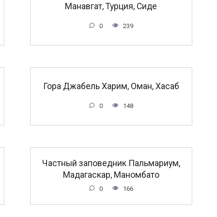
Манавгат, Турция, Сиде
0
239
Гора Джабель Харим, Оман, Хасаб
0
148
Частный заповедник Пальмариум,
Мадагаскар, Маномбато
0
166