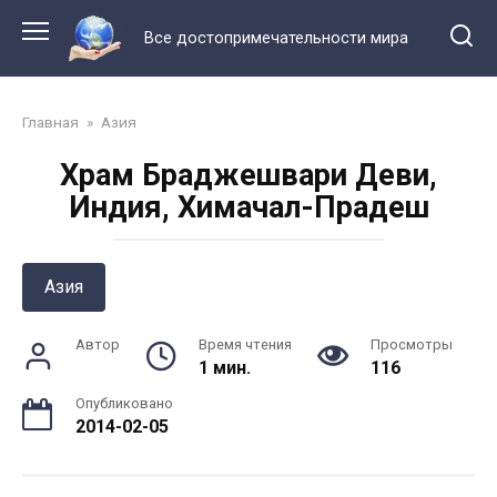
Перейти
к
Все достопримечательности мира
контенту
Главная
»
Азия
Храм Браджешвари Деви,
Индия, Химачал-Прадеш
Азия
Автор
Время чтения
Просмотры
1 мин.
116
Опубликовано
2014-02-05