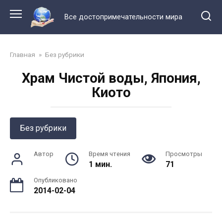
Перейти
к
Все достопримечательности мира
контенту
Главная
»
Без рубрики
Храм Чистой воды, Япония,
Киото
Без рубрики
Автор
Время чтения
Просмотры
1 мин.
71
Опубликовано
2014-02-04