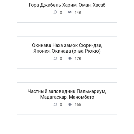
Гора Джабель Харим, Оман, Хасаб
0
148
Окинава Наха замок Сюри-дзе,
Япония, Окинава (о-ва Рюкю)
0
178
Частный заповедник Пальмариум,
Мадагаскар, Маномбато
0
166