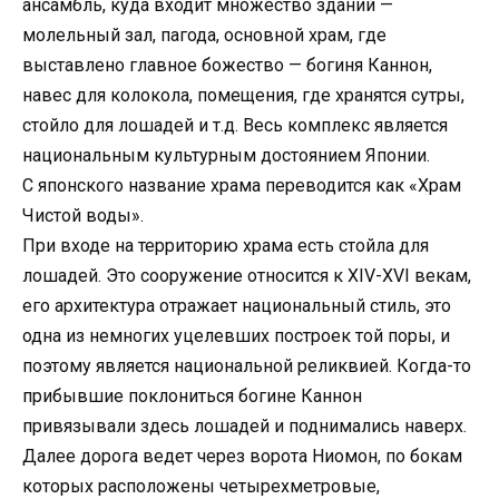
ансамбль, куда входит множество зданий —
молельный зал, пагода, основной храм, где
выставлено главное божество — богиня Каннон,
навес для колокола, помещения, где хранятся сутры,
стойло для лошадей и т.д. Весь комплекс является
национальным культурным достоянием Японии.
С японского название храма переводится как «Храм
Чистой воды».
При входе на территорию храма есть стойла для
лошадей. Это сооружение относится к XIV-XVI векам,
его архитектура отражает национальный стиль, это
одна из немногих уцелевших построек той поры, и
поэтому является национальной реликвией. Когда-то
прибывшие поклониться богине Каннон
привязывали здесь лошадей и поднимались наверх.
Далее дорога ведет через ворота Ниомон, по бокам
которых расположены четырехметровые,