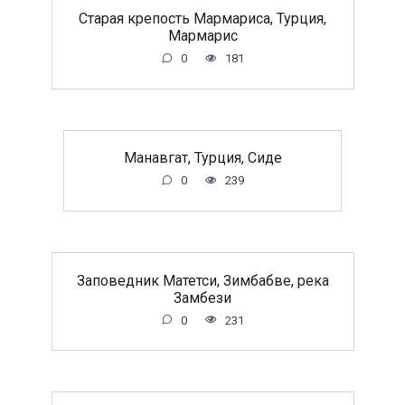
Старая крепость Мармариса, Турция,
Мармарис
0
181
Манавгат, Турция, Сиде
0
239
Заповедник Матетси, Зимбабве, река
Замбези
0
231