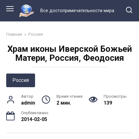
Перейти
к
Все достопримечательности мира
контенту
Главная
»
Россия
Храм иконы Иверской Божьей
Матери, Россия, Феодосия
Россия
Автор
Время чтения
Просмотры
admin
2 мин.
139
Опубликовано
2014-02-05