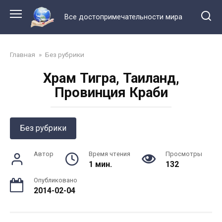
Перейти
к
Все достопримечательности мира
контенту
Главная
»
Без рубрики
Храм Тигра, Таиланд,
Провинция Краби
Без рубрики
Автор
Время чтения
Просмотры
1 мин.
132
Опубликовано
2014-02-04