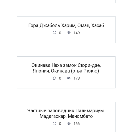
Гора Джабель Харим, Оман, Хасаб
0
149
Окинава Наха замок Сюри-дзе,
Япония, Окинава (о-ва Рюкю)
0
178
Частный заповедник Пальмариум,
Мадагаскар, Маномбато
0
166