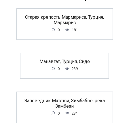
Старая крепость Мармариса, Турция,
Мармарис
0
181
Манавгат, Турция, Сиде
0
239
Заповедник Матетси, Зимбабве, река
Замбези
0
231