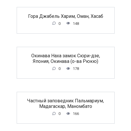
Гора Джабель Харим, Оман, Хасаб
0
148
Окинава Наха замок Сюри-дзе,
Япония, Окинава (о-ва Рюкю)
0
178
Частный заповедник Пальмариум,
Мадагаскар, Маномбато
0
166