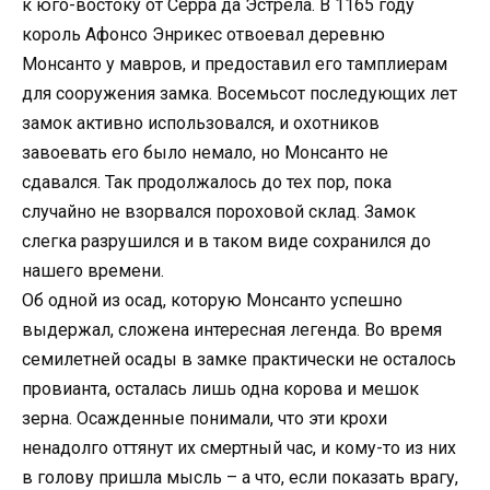
к юго-востоку от Серра да Эстрела. В 1165 году
король Афонсо Энрикес отвоевал деревню
Монсанто у мавров, и предоставил его тамплиерам
для сооружения замка. Восемьсот последующих лет
замок активно использовался, и охотников
завоевать его было немало, но Монсанто не
сдавался. Так продолжалось до тех пор, пока
случайно не взорвался пороховой склад. Замок
слегка разрушился и в таком виде сохранился до
нашего времени.
Об одной из осад, которую Монсанто успешно
выдержал, сложена интересная легенда. Во время
семилетней осады в замке практически не осталось
провианта, осталась лишь одна корова и мешок
зерна. Осажденные понимали, что эти крохи
ненадолго оттянут их смертный час, и кому-то из них
в голову пришла мысль – а что, если показать врагу,