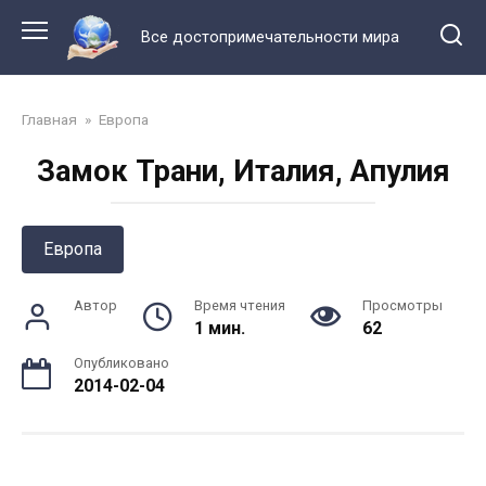
Перейти
к
Все достопримечательности мира
контенту
Главная
»
Европа
Замок Трани, Италия, Апулия
Европа
Автор
Время чтения
Просмотры
1 мин.
62
Опубликовано
2014-02-04