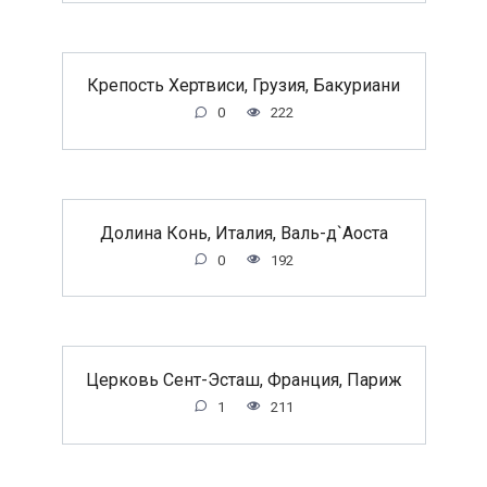
Крепость Хертвиси, Грузия, Бакуриани
0
222
Долина Конь, Италия, Валь-д`Аоста
0
192
Церковь Сент-Эсташ, Франция, Париж
1
211