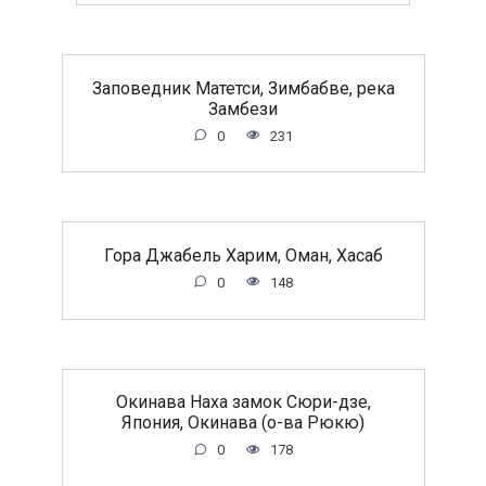
Заповедник Матетси, Зимбабве, река
Замбези
0
231
Гора Джабель Харим, Оман, Хасаб
0
148
Окинава Наха замок Сюри-дзе,
Япония, Окинава (о-ва Рюкю)
0
178