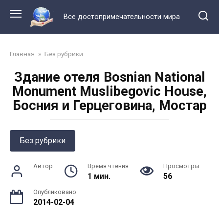
Перейти
к
Все достопримечательности мира
контенту
Главная
»
Без рубрики
Здание отеля Bosnian National
Monument Muslibegovic House,
Босния и Герцеговина, Мостар
Без рубрики
Автор
Время чтения
Просмотры
1 мин.
56
Опубликовано
2014-02-04