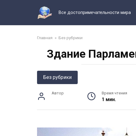
Перейти
к
Все достопримечательности мира
контенту
Главная
»
Без рубрики
Здание Парламен
Без рубрики
Автор
Время чтения
1 мин.