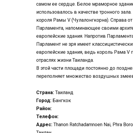
самом ее сердце. Белое мраморное здание
использовалось в качестве тронного зала
короля Рамы V (Чулалонгкорна). Справа от
Парламента, напоминающее своими архит
европейские здания. Напротив Парламента 
Парламент не зря имеет классицистически
европейские здания, ведь король Рама V
отраслях жизни Таиланда.
В этой части площади постоянно до поздне
переполняет множество воздушных змеев
Страна:
Таиланд
Город:
Бангкок
Район:
Телефон:
Адрес:
Thanon Ratchadamnoen Nai, Phra Boro
Таилан