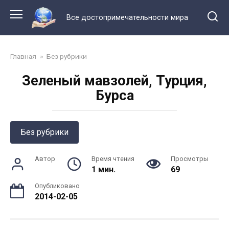
Перейти
к
Все достопримечательности мира
контенту
Главная
»
Без рубрики
Зеленый мавзолей, Турция,
Бурса
Без рубрики
Автор
Время чтения
Просмотры
1 мин.
69
Опубликовано
2014-02-05