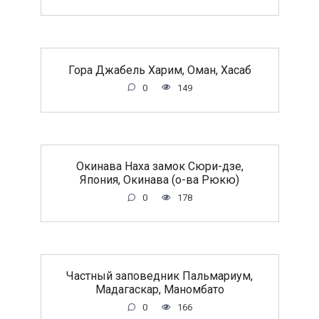
Гора Джабель Харим, Оман, Хасаб
0
149
Окинава Наха замок Сюри-дзе,
Япония, Окинава (о-ва Рюкю)
0
178
Частный заповедник Пальмариум,
Мадагаскар, Маномбато
0
166