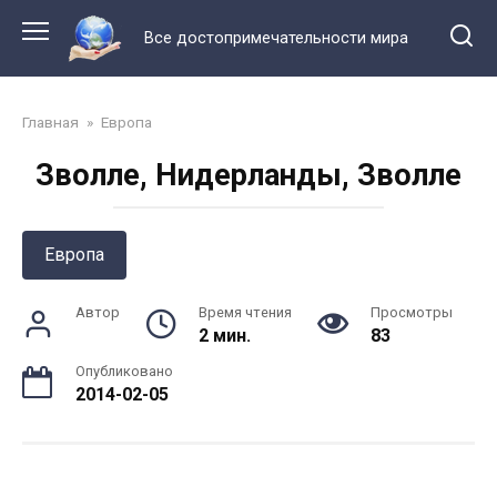
Перейти
к
Все достопримечательности мира
контенту
Главная
»
Европа
Зволле, Нидерланды, Зволле
Европа
Автор
Время чтения
Просмотры
2 мин.
83
Опубликовано
2014-02-05