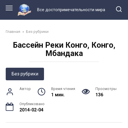
Перейти
к
Все достопримечательности мира
контенту
Главная
»
Без рубрики
Бассейн Реки Конго, Конго,
Мбандака
Без рубрики
Автор
Время чтения
Просмотры
1 мин.
136
Опубликовано
2014-02-04