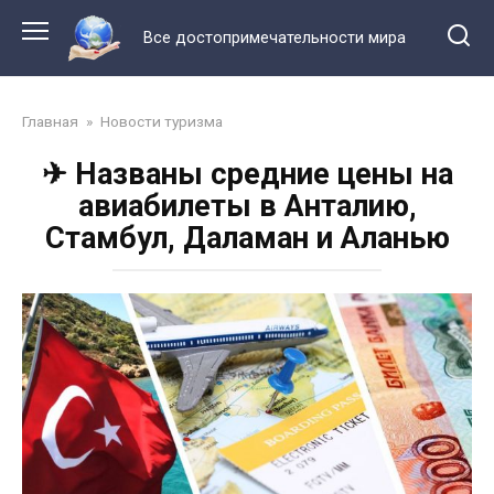
Перейти
к
Все достопримечательности мира
контенту
Главная
»
Новости туризма
✈ Названы средние цены на
авиабилеты в Анталию,
Стамбул, Даламан и Аланью