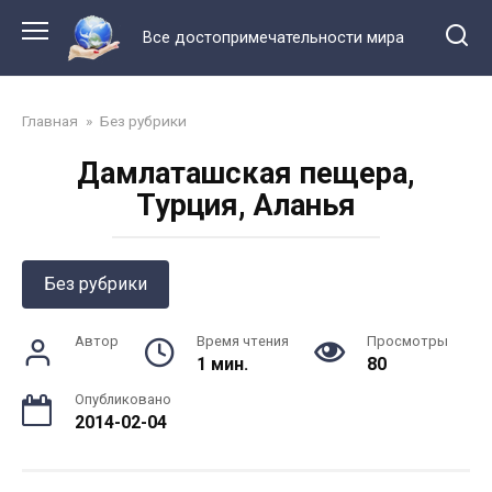
Перейти
к
Все достопримечательности мира
контенту
Главная
»
Без рубрики
Дамлаташская пещера,
Турция, Аланья
Без рубрики
Автор
Время чтения
Просмотры
1 мин.
80
Опубликовано
2014-02-04