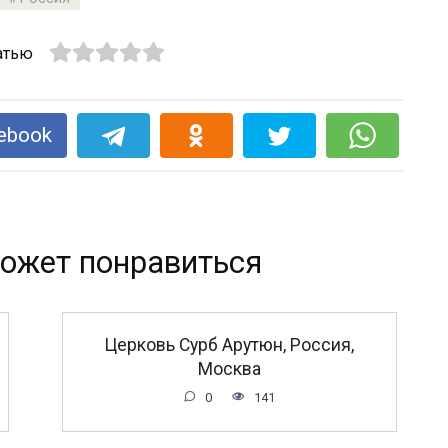
атью
ebook
ожет понравиться
Церковь Сурб Арутюн, Россия,
Москва
0
141