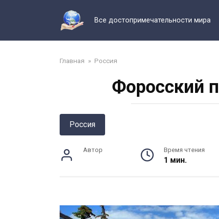
Перейти
к
Все достопримечательности мира
контенту
Главная
»
Россия
Форосский п
Россия
Автор
Время чтения
1 мин.