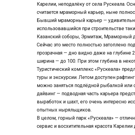
Карелии, неподалёку от села Рускеала. О
считается мраморный карьер, ныне полно
Бывший мраморный карьер — удивительно
использовавшийся при строительстве таки
Казанский соборы, Эрмитаж, Мраморный д
Сейчас это место полностью затоплено по
прозрачная — дно видно даже на глубине 2
ширина — до 100. При этом глубина в неко
Туристический комплекс «Рускеала» предл
туры и экскурсии. Летом доступен рафтинг
можно заняться подлёдной рыбалкой или 
дайвинг — подводная часть карьера предс
выработок и шахт, его очень интересно ис
опытных ныряльщиков.
В целом, горный парк «Рускеала» — отлич
сервис и восхитительная красота Карелии