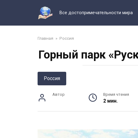
Перейти
к
Все достопримечательности мира
контенту
Главная
»
Россия
Горный парк «Руск
Россия
Автор
Время чтения
2 мин.