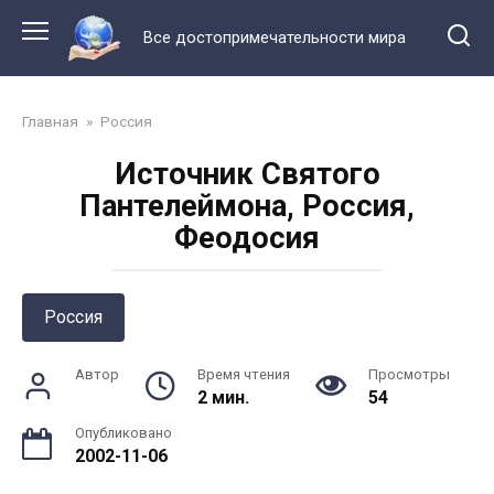
Перейти
к
Все достопримечательности мира
контенту
Главная
»
Россия
Источник Святого
Пантелеймона, Россия,
Феодосия
Россия
Автор
Время чтения
Просмотры
2 мин.
54
Опубликовано
2002-11-06