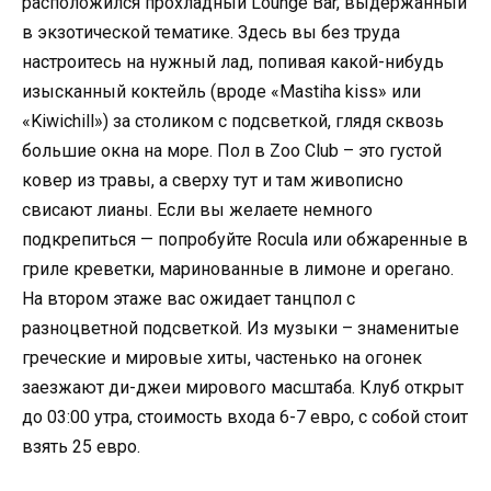
расположился прохладный Lounge Bar, выдержанный
в экзотической тематике. Здесь вы без труда
настроитесь на нужный лад, попивая какой-нибудь
изысканный коктейль (вроде «Mastiha kiss» или
«Kiwichill») за столиком с подсветкой, глядя сквозь
большие окна на море. Пол в Zoo Club – это густой
ковер из травы, а сверху тут и там живописно
свисают лианы. Если вы желаете немного
подкрепиться — попробуйте Rocula или обжаренные в
гриле креветки, маринованные в лимоне и орегано.
На втором этаже вас ожидает танцпол с
разноцветной подсветкой. Из музыки – знаменитые
греческие и мировые хиты, частенько на огонек
заезжают ди-джеи мирового масштаба. Клуб открыт
до 03:00 утра, стоимость входа 6-7 евро, с собой стоит
взять 25 евро.