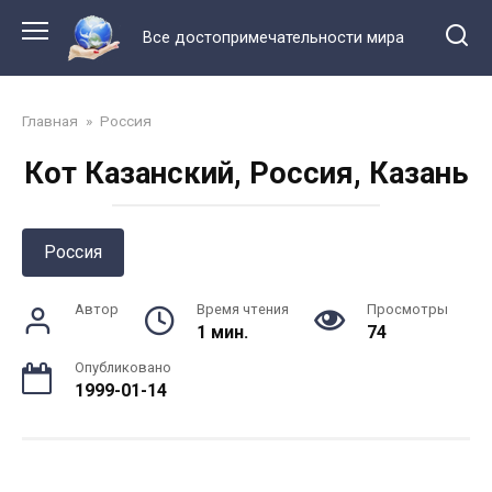
Перейти
к
Все достопримечательности мира
контенту
Главная
»
Россия
Кот Казанский, Россия, Казань
Россия
Автор
Время чтения
Просмотры
1 мин.
74
Опубликовано
1999-01-14