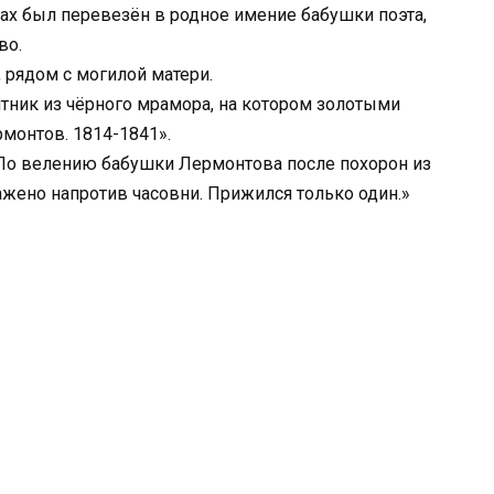
рах был перевезён в родное имение бабушки поэта,
во.
 рядом с могилой матери.
тник из чёрного мрамора, на котором золотыми
монтов. 1814-1841».
 По велению бабушки Лермонтова после похорон из
жено напротив часовни. Прижился только один.»