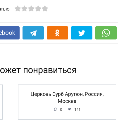
атью
ebook
ожет понравиться
Церковь Сурб Арутюн, Россия,
Москва
0
141