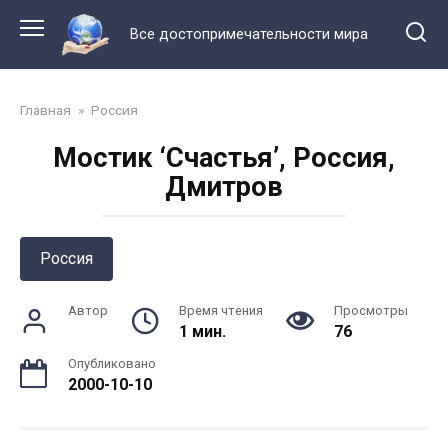
Перейти
к
Все достопримечательности мира
контенту
Главная
»
Россия
Мостик ‘Счастья’, Россия,
Дмитров
Россия
Автор
Время чтения
Просмотры
1 мин.
76
Опубликовано
2000-10-10