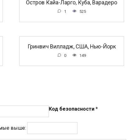
Остров Кайа-Ларго, Куба, Варадеро
1
525
Гринвич Вилладж, США, Нью-Йорк
0
149
Код безопасности
*
емые выше: