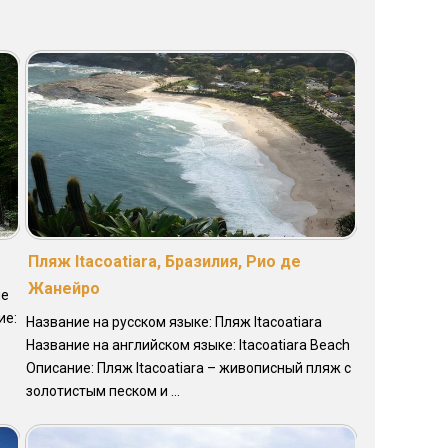
Пляж Itacoаtiara, Бразилия, Рио де
Жанейро
ие
ие:
Название на русском языке: Пляж Itacoаtiara
Название на английском языке: Itacoаtiara Beach
Описание: Пляж Itacoatiara – живописный пляж с
золотистым песком и ...