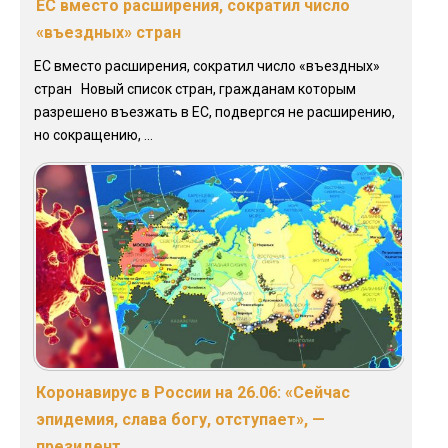
ЕС вместо расширения, сократил число
«въездных» стран
ЕС вместо расширения, сократил число «въездных»
стран Новый список стран, гражданам которым
разрешено въезжать в ЕС, подвергся не расширению,
но сокращению, ...
Коронавирус в России на 26.06: «Сейчас
эпидемия, слава богу, отступает», —
президент