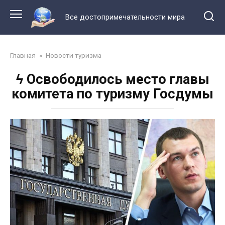
Перейти
к
Все достопримечательности мира
контенту
Главная
»
Новости туризма
ϟ Освободилось место главы
комитета по туризму Госдумы