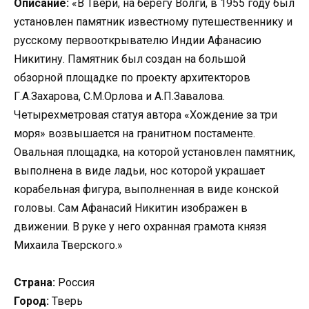
Описание:
«В Твери, на берегу Волги, в 1955 году был
установлен памятник известному путешественнику и
русскому первооткрывателю Индии Афанасию
Никитину. Памятник был создан на большой
обзорной площадке по проекту архитекторов
Г.А.Захарова, С.М.Орлова и А.П.Завалова.
Четырехметровая статуя автора «Хождение за три
моря» возвышается на гранитном постаменте.
Овальная площадка, на которой установлен памятник,
выполнена в виде ладьи, нос которой украшает
корабельная фигура, выполненная в виде конской
головы. Сам Афанасий Никитин изображен в
движении. В руке у него охранная грамота князя
Михаила Тверского.»
Страна:
Россия
Город:
Тверь