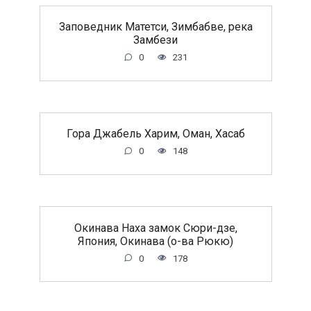
Заповедник Матетси, Зимбабве, река
Замбези
0
231
Гора Джабель Харим, Оман, Хасаб
0
148
Окинава Наха замок Сюри-дзе,
Япония, Окинава (о-ва Рюкю)
0
178