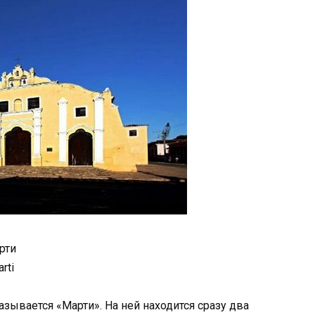
рти
rti
зывается «Марти». На ней находится сразу два