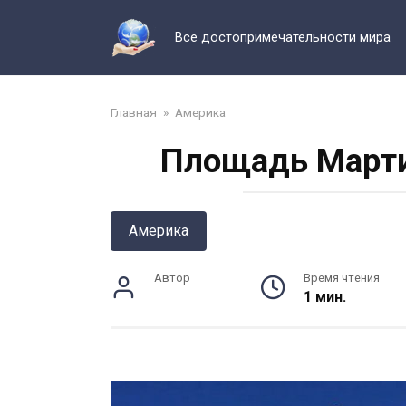
Перейти
к
Все достопримечательности мира
контенту
Главная
»
Америка
Площадь Марти
Америка
Автор
Время чтения
1 мин.