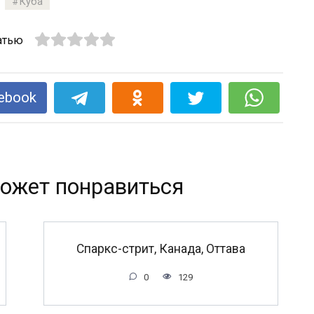
Куба
атью
ebook
ожет понравиться
Спаркс-стрит, Канада, Оттава
0
129