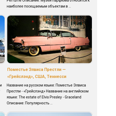
Perfume Описание: Музей парфюма относится к
наиболее посещаемым объектам в ...
Поместье Элвиса Престли —
«Грейслэнд», США, Теннесси
и
Название на русском языке: Поместье Элвиса
r
Престли - «Грейслэнд» Название на английском
языке: The estate of Elvis Presley - Graceland
Описание: Популярность ...