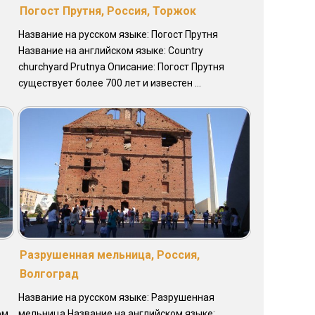
Погост Прутня, Россия, Торжок
Название на русском языке: Погост Прутня
Название на английском языке: Country
churchyard Prutnya Описание: Погост Прутня
существует более 700 лет и известен ...
Разрушенная мельница, Россия,
Волгоград
Название на русском языке: Разрушенная
ом
мельница Название на английском языке: