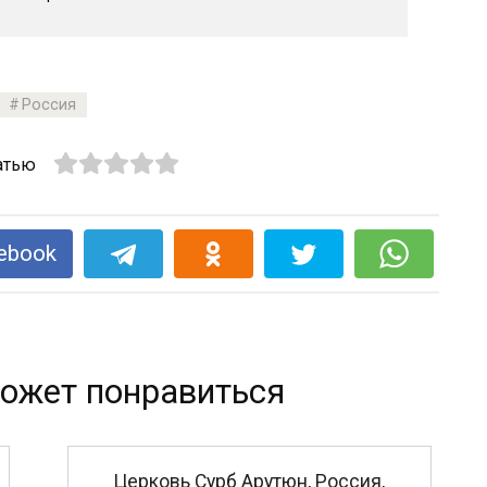
Россия
атью
ebook
ожет понравиться
Церковь Сурб Арутюн, Россия,