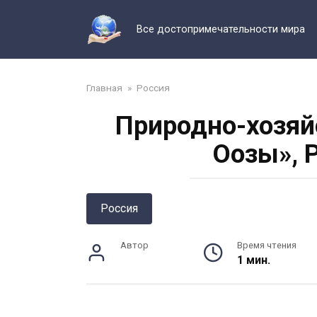
Перейти
к
Все достопримечательности мира
контенту
Главная
»
Россия
Природно-хозяй
Оозы», 
Россия
Автор
Время чтения
1 мин.