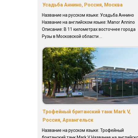
Усадьба Аннино, Россия, Москва
Название на русском языке: Усадьба Аннино
Название на английском языке: Manor Annino
Описание: В 11 километрах восточнее города
Рузы в Московской области ...
Трофейный британский танк Mark V,
Россия, Архангельск
Название на русском языке: Трофейный
британский танк Mark V Название на английск