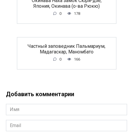
Окинава Наха замок Сюри-дзе,
Япония, Окинава (о-ва Рюкю)
0
178
Частный заповедник Пальмариум,
Мадагаскар, Маномбато
0
166
Добавить комментарии
Имя
*
Email
*