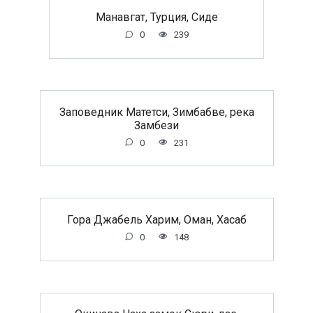
Манавгат, Турция, Сиде
0
239
Заповедник Матетси, Зимбабве, река
Замбези
0
231
Гора Джабель Харим, Оман, Хасаб
0
148