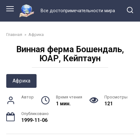
Перейти
к
Все достопримечательности мира
контенту
Главная
»
Африка
Винная ферма Бошендаль,
ЮАР, Кейптаун
Африка
Автор
Время чтения
Просмотры
1 мин.
121
Опубликовано
1999-11-06